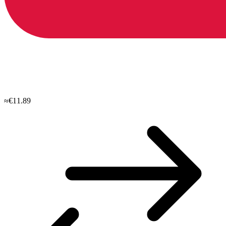
≈€11.89