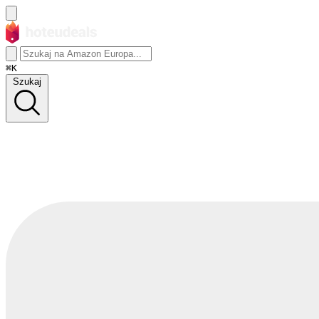
⌘K
Szukaj