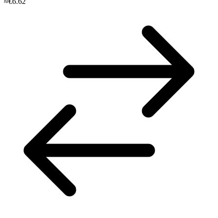
≈€6.62