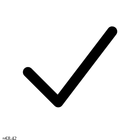
≈€8.42