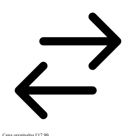
Cena oryginalna
£17.99