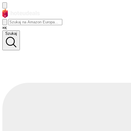
⌘K
Szukaj