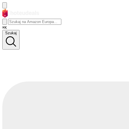
⌘K
Szukaj