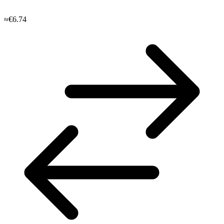
≈€6.74