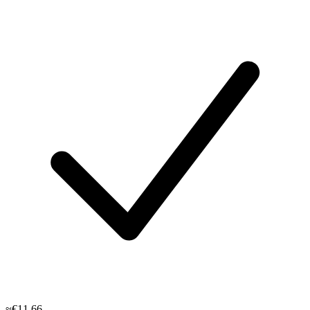
≈€11.66