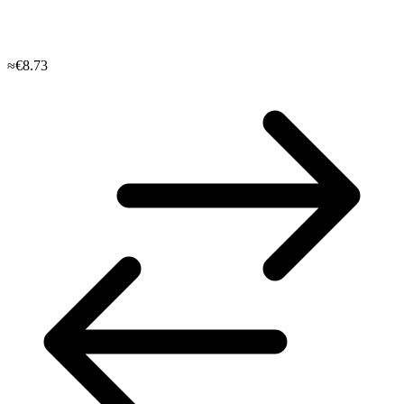
≈€8.73