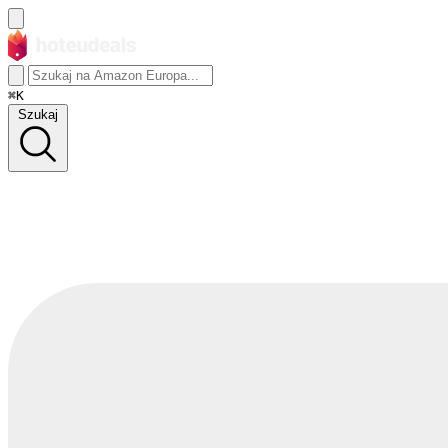
⌘K
Szukaj