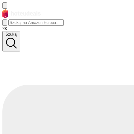
⌘K
Szukaj