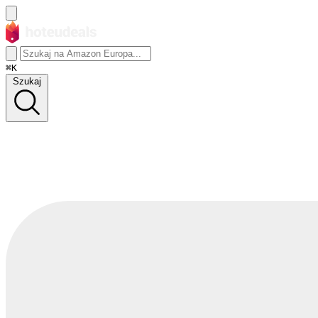
⌘K
Szukaj