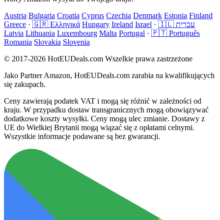
Austria
Bulgaria
Croatia
Cyprus
Czechia
Denmark
Estonia
Finland
Greece
·
🇬🇷 Ελληνικά
Hungary
Ireland
Israel
·
🇮🇱 עברית
Latvia
Lithuania
Luxembourg
Malta
Portugal
·
🇵🇹 Português
Romania
Slovakia
Slovenia
© 2017-2026 HotEUDeals.com Wszelkie prawa zastrzeżone
Jako Partner Amazon, HotEUDeals.com zarabia na kwalifikujących
się zakupach.
Ceny zawierają podatek VAT i mogą się różnić w zależności od
kraju. W przypadku dostaw transgranicznych mogą obowiązywać
dodatkowe koszty wysyłki. Ceny mogą ulec zmianie. Dostawy z
UE do Wielkiej Brytanii mogą wiązać się z opłatami celnymi.
Wszystkie informacje podawane są bez gwarancji.