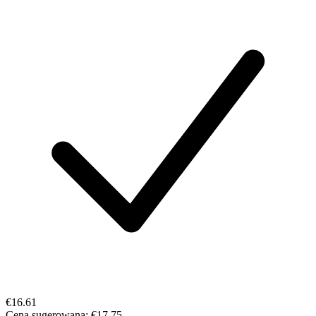
€16.61
Cena sugerowana:
€17.75