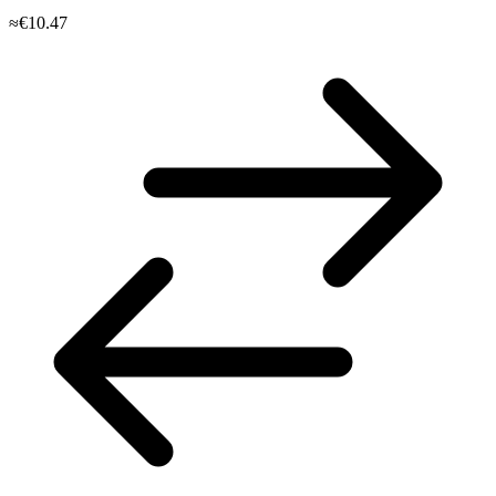
≈€10.47