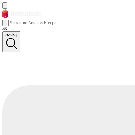
⌘K
Szukaj