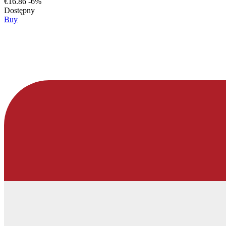
€16.86
-6%
Dostępny
Buy