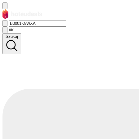
⌘K
Szukaj