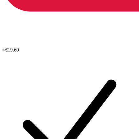
≈€19.60