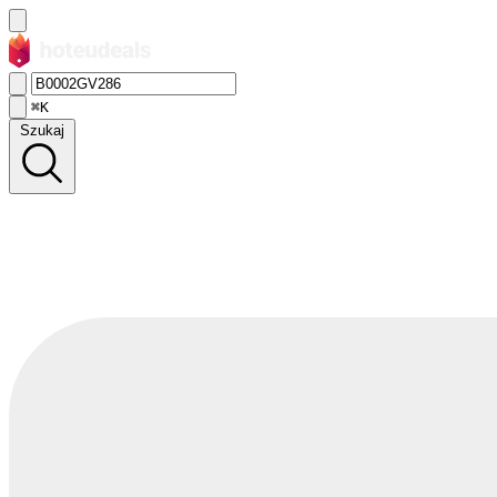
⌘K
Szukaj