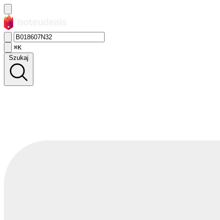
⌘K
Szukaj