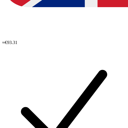
≈€93.31