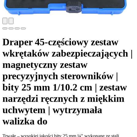
Draper 45-częściowy zestaw
wkrętaków zabezpieczających |
magnetyczny zestaw
precyzyjnych sterowników |
bity 25 mm 1/10.2 cm | zestaw
narzędzi ręcznych z miękkim
uchwytem | wytrzymała
walizka do
Trwałe – wysokiej jakości bity 25 mm ¼" wykonane ze stali