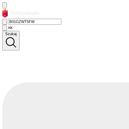
⌘K
Szukaj