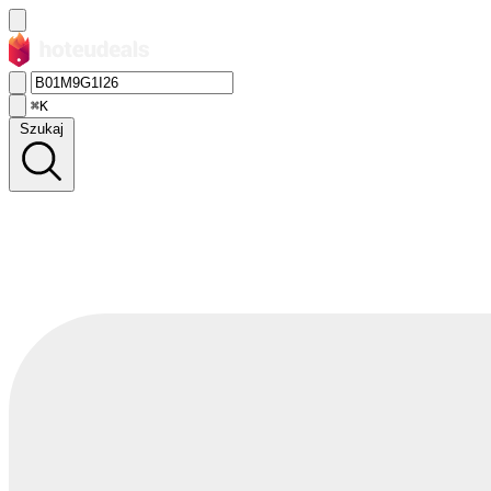
⌘K
Szukaj