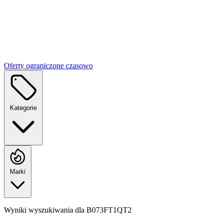
Oferty ograniczone czasowo
Kategorie
Marki
Wyniki wyszukiwania dla
B073FT1QT2