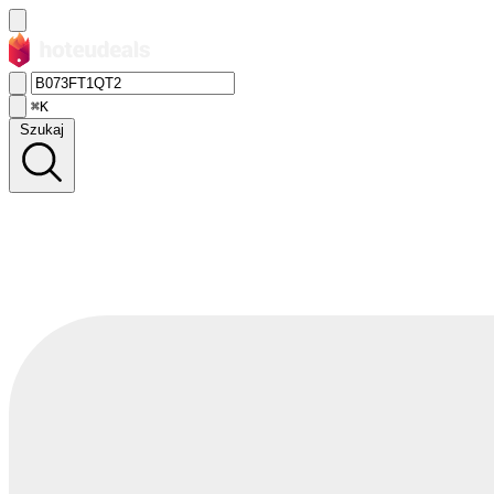
⌘K
Szukaj