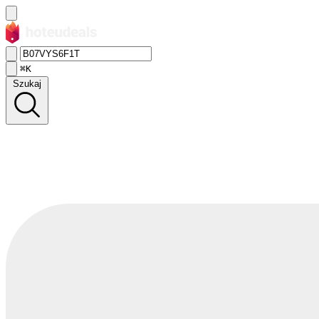
⌘K
Szukaj