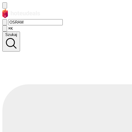
⌘K
Szukaj