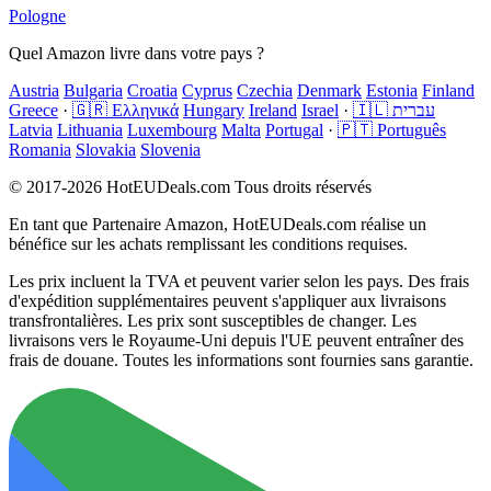
Pologne
Quel Amazon livre dans votre pays ?
Austria
Bulgaria
Croatia
Cyprus
Czechia
Denmark
Estonia
Finland
Greece
·
🇬🇷 Ελληνικά
Hungary
Ireland
Israel
·
🇮🇱 עברית
Latvia
Lithuania
Luxembourg
Malta
Portugal
·
🇵🇹 Português
Romania
Slovakia
Slovenia
© 2017-2026 HotEUDeals.com Tous droits réservés
En tant que Partenaire Amazon, HotEUDeals.com réalise un
bénéfice sur les achats remplissant les conditions requises.
Les prix incluent la TVA et peuvent varier selon les pays. Des frais
d'expédition supplémentaires peuvent s'appliquer aux livraisons
transfrontalières. Les prix sont susceptibles de changer. Les
livraisons vers le Royaume-Uni depuis l'UE peuvent entraîner des
frais de douane. Toutes les informations sont fournies sans garantie.