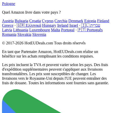
Pologne
Quel Amazon livre dans votre pays ?
Austria
Bulgaria
Croatia
Cyprus
Czechia
Denmark
Estonia
Finland
Greece
·
🇬🇷 Ελληνικά
Hungary
Ireland
Israel
·
🇮🇱 עברית
Latvia
Lithuania
Luxembourg
Malta
Portugal
·
🇵🇹 Português
Romania
Slovakia
Slovenia
© 2017-2026 HotEUDeals.com Tous droits réservés
En tant que Partenaire Amazon, HotEUDeals.com réalise un
bénéfice sur les achats remplissant les conditions requises.
Les prix incluent la TVA et peuvent varier selon les pays. Des frais
d'expédition supplémentaires peuvent s'appliquer aux livraisons
transfrontalières. Les prix sont susceptibles de changer. Les
livraisons vers le Royaume-Uni depuis l'UE peuvent entraîner des
frais de douane. Toutes les informations sont fournies sans garantie.