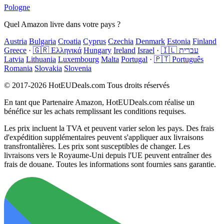
Pologne
Quel Amazon livre dans votre pays ?
Austria
Bulgaria
Croatia
Cyprus
Czechia
Denmark
Estonia
Finland
Greece
·
🇬🇷 Ελληνικά
Hungary
Ireland
Israel
·
🇮🇱 עברית
Latvia
Lithuania
Luxembourg
Malta
Portugal
·
🇵🇹 Português
Romania
Slovakia
Slovenia
© 2017-2026 HotEUDeals.com Tous droits réservés
En tant que Partenaire Amazon, HotEUDeals.com réalise un
bénéfice sur les achats remplissant les conditions requises.
Les prix incluent la TVA et peuvent varier selon les pays. Des frais
d'expédition supplémentaires peuvent s'appliquer aux livraisons
transfrontalières. Les prix sont susceptibles de changer. Les
livraisons vers le Royaume-Uni depuis l'UE peuvent entraîner des
frais de douane. Toutes les informations sont fournies sans garantie.