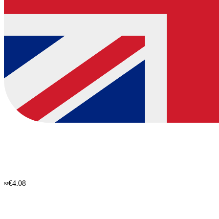
≈€4.08