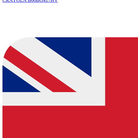
CRAYOLA
B00BG417HY