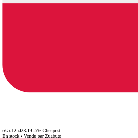
≈€5.12
zł23.19
-5%
Cheapest
En stock
•
Vendu par
Zuabute