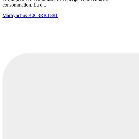
consommation. La d...
Marhynchus
B0C3RKT881