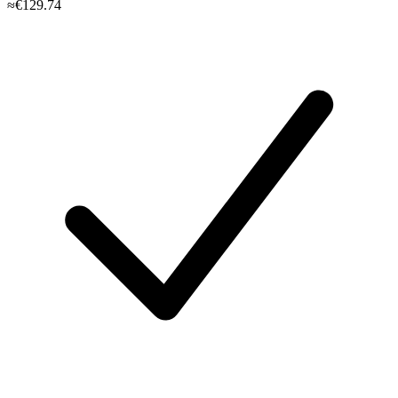
≈€129.74