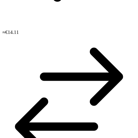
≈€14.11