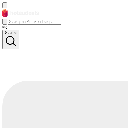
⌘K
Szukaj