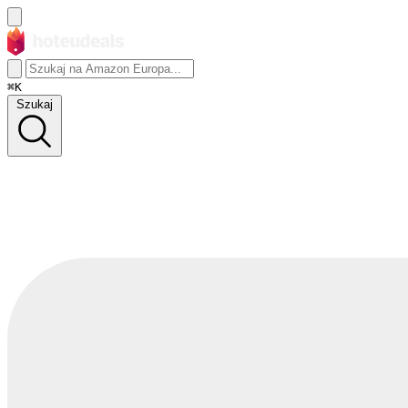
⌘K
Szukaj