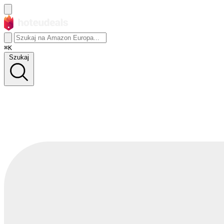
⌘K
Szukaj