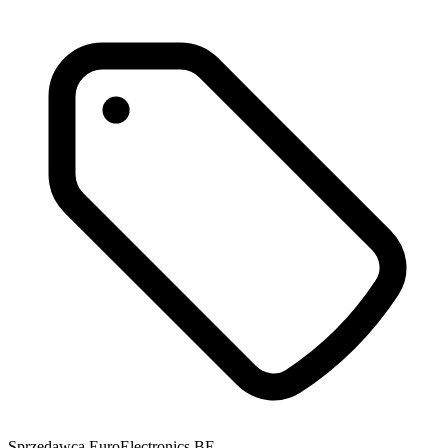
Sprzedawca
EuroElectronics BE