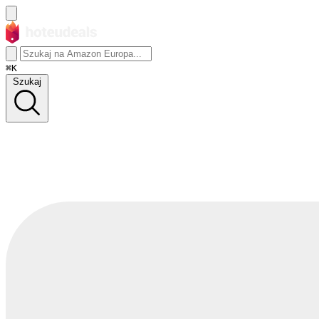
⌘K
Szukaj