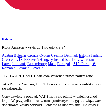
Polska
Który Amazon wysyła do Twojego kraju?
Austria
Bulgaria
Croatia
Cyprus
Czechia
Denmark
Estonia
Finland
Greece
·
🇬🇷 Ελληνικά
Hungary
Ireland
Israel
·
🇮🇱 עברית
Latvia
Lithuania
Luxembourg
Malta
Portugal
·
🇵🇹 Português
Romania
Slovakia
Slovenia
© 2017-2026 HotEUDeals.com Wszelkie prawa zastrzeżone
Jako Partner Amazon, HotEUDeals.com zarabia na kwalifikujących
się zakupach.
Ceny zawierają podatek VAT i mogą się różnić w zależności od
kraju. W przypadku dostaw transgranicznych mogą obowiązywać
dodatkowe koszty wysyłki. Ceny mogą ulec zmianie. Dostawy z