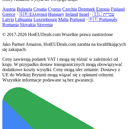
Austria
Bulgaria
Croatia
Cyprus
Czechia
Denmark
Estonia
Finland
Greece
·
🇬🇷 Ελληνικά
Hungary
Ireland
Israel
·
🇮🇱 עברית
Latvia
Lithuania
Luxembourg
Malta
Portugal
·
🇵🇹 Português
Romania
Slovakia
Slovenia
© 2017-2026 HotEUDeals.com Wszelkie prawa zastrzeżone
Jako Partner Amazon, HotEUDeals.com zarabia na kwalifikujących
się zakupach.
Ceny zawierają podatek VAT i mogą się różnić w zależności od
kraju. W przypadku dostaw transgranicznych mogą obowiązywać
dodatkowe koszty wysyłki. Ceny mogą ulec zmianie. Dostawy z
UE do Wielkiej Brytanii mogą wiązać się z opłatami celnymi.
Wszystkie informacje podawane są bez gwarancji.