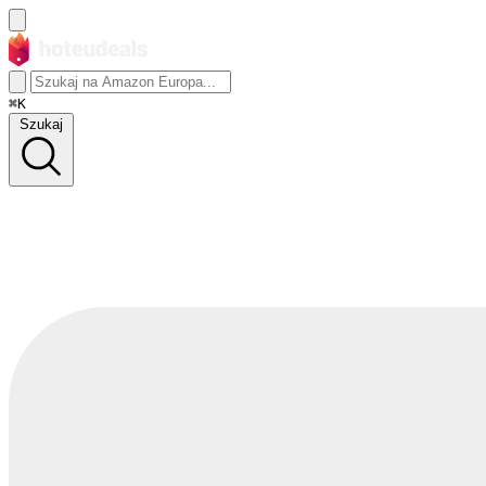
⌘K
Szukaj