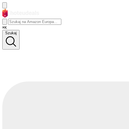
⌘K
Szukaj